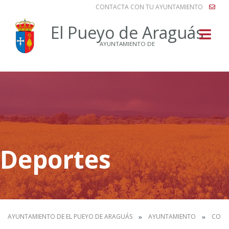
CONTACTA CON TU AYUNTAMIENTO
Buscar
El Pueyo de Araguás
AYUNTAMIENTO DE
Deportes
AYUNTAMIENTO DE EL PUEYO DE ARAGUÁS
AYUNTAMIENTO
CORP