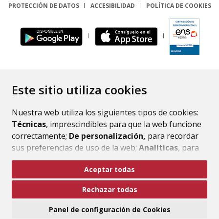
PROTECCIÓN DE DATOS
ACCESIBILIDAD
POLÍTICA DE COOKIES
ENLACE
Este sitio utiliza cookies
Nuestra web utiliza los siguientes tipos de cookies:
Técnicas
, imprescindibles para que la web funcione
correctamente;
De personalización,
para recordar
sus preferencias de uso de la web;
Analíticas
, para
mejorar el funcionamiento de la web y sus servicios.
Aceptar todas
Si acepta pulsando el botón
“Aceptar todas”
Rechazar todas
consideramos que acepta su uso. Si pulsa el botón
“Rechazar todas”
o continúa navegando sin realizar
Panel de configuración de Cookies
ninguna acción, se guardarán las cookies técnicas