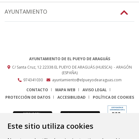
AYUNTAMIENTO
AYUNTAMIENTO DE EL PUEYO DE ARAGUÁS
C/ Santa Cruz, 12
22338
EL PUEYO DE ARAGUÁS (HUESCA)
- ARAGÓN
(ESPAÑA)
974341030
ayuntamiento@elpueyodearaguas.com
CONTACTO
MAPA WEB
AVISO LEGAL
PROTECCIÓN DE DATOS
ACCESIBILIDAD
POLÍTICA DE COOKIES
ENLACE
Este sitio utiliza cookies