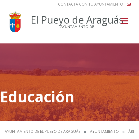
CONTACTA CON TU AYUNTAMIENTO
Buscar
El Pueyo de Araguás
AYUNTAMIENTO DE
Educación
AYUNTAMIENTO DE EL PUEYO DE ARAGUÁS
AYUNTAMIENTO
ÁREA