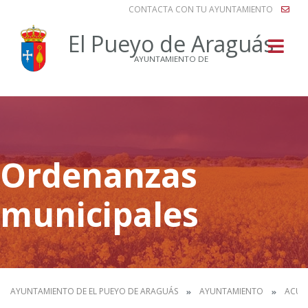
CONTACTA CON TU AYUNTAMIENTO
Buscar
El Pueyo de Araguás
AYUNTAMIENTO DE
Ordenanzas
municipales
AYUNTAMIENTO DE EL PUEYO DE ARAGUÁS
AYUNTAMIENTO
ACUE