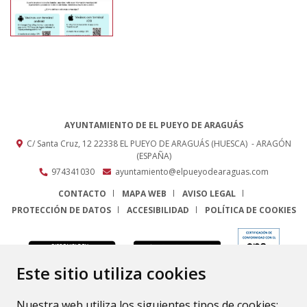
AYUNTAMIENTO DE EL PUEYO DE ARAGUÁS
C/ Santa Cruz, 12
22338
EL PUEYO DE ARAGUÁS (HUESCA)
- ARAGÓN
(ESPAÑA)
974341030
ayuntamiento@elpueyodearaguas.com
CONTACTO
MAPA WEB
AVISO LEGAL
PROTECCIÓN DE DATOS
ACCESIBILIDAD
POLÍTICA DE COOKIES
ENLACE
Este sitio utiliza cookies
Nuestra web utiliza los siguientes tipos de cookies: