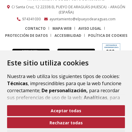
C/ Santa Cruz, 12
22338
EL PUEYO DE ARAGUÁS (HUESCA)
- ARAGÓN
(ESPAÑA)
974341030
ayuntamiento@elpueyodearaguas.com
CONTACTO
MAPA WEB
AVISO LEGAL
PROTECCIÓN DE DATOS
ACCESIBILIDAD
POLÍTICA DE COOKIES
ENLACE
Este sitio utiliza cookies
Nuestra web utiliza los siguientes tipos de cookies:
Técnicas
, imprescindibles para que la web funcione
correctamente;
De personalización,
para recordar
sus preferencias de uso de la web;
Analíticas
, para
mejorar el funcionamiento de la web y sus servicios.
Aceptar todas
Si acepta pulsando el botón
“Aceptar todas”
Rechazar todas
consideramos que acepta su uso. Si pulsa el botón
“Rechazar todas”
o continúa navegando sin realizar