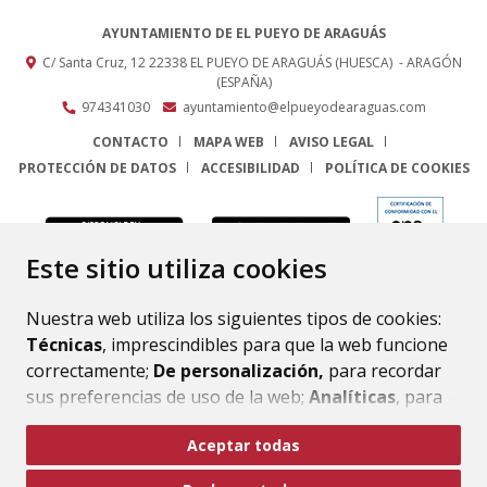
AYUNTAMIENTO DE EL PUEYO DE ARAGUÁS
C/ Santa Cruz, 12
22338
EL PUEYO DE ARAGUÁS (HUESCA)
- ARAGÓN
(ESPAÑA)
974341030
ayuntamiento@elpueyodearaguas.com
CONTACTO
MAPA WEB
AVISO LEGAL
PROTECCIÓN DE DATOS
ACCESIBILIDAD
POLÍTICA DE COOKIES
ENLACE
Este sitio utiliza cookies
Nuestra web utiliza los siguientes tipos de cookies:
Técnicas
, imprescindibles para que la web funcione
correctamente;
De personalización,
para recordar
sus preferencias de uso de la web;
Analíticas
, para
mejorar el funcionamiento de la web y sus servicios.
Aceptar todas
Si acepta pulsando el botón
“Aceptar todas”