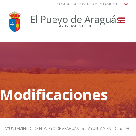
CONTACTA CON TU AYUNTAMIENTO
Buscar
El Pueyo de Araguás
AYUNTAMIENTO DE
Modificaciones
AYUNTAMIENTO DE EL PUEYO DE ARAGUÁS
AYUNTAMIENTO
ACUE