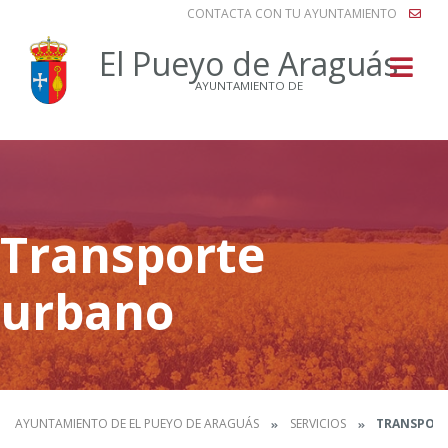
CONTACTA CON TU AYUNTAMIENTO
Buscar
El Pueyo de Araguás
AYUNTAMIENTO DE
Transporte
urbano
AYUNTAMIENTO DE EL PUEYO DE ARAGUÁS
SERVICIOS
TRANSPORT