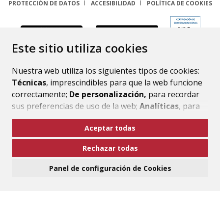
PROTECCIÓN DE DATOS
ACCESIBILIDAD
POLÍTICA DE COOKIES
ENLACE
Este sitio utiliza cookies
Nuestra web utiliza los siguientes tipos de cookies:
Técnicas
, imprescindibles para que la web funcione
correctamente;
De personalización,
para recordar
sus preferencias de uso de la web;
Analíticas
, para
mejorar el funcionamiento de la web y sus servicios.
Aceptar todas
Si acepta pulsando el botón
“Aceptar todas”
Rechazar todas
consideramos que acepta su uso. Si pulsa el botón
“Rechazar todas”
o continúa navegando sin realizar
Panel de configuración de Cookies
ninguna acción, se guardarán las cookies técnicas
imprescindibles. Para personalizar sus preferencias
acceda al
“Panel de configuración de cookies”.
Puede consultar más información, cómo