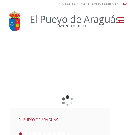
CONTACTA CON TU AYUNTAMIENTO
Buscar
El Pueyo de Araguás
AYUNTAMIENTO DE
SAN VICTORIÁN
EL PUEYO DE ARAGUÁS
ARAGUÁS
EL PLANO
EL SOTO
LA MUERA
TORRELISA
SAN LORIEN
ONCINS
LA PARDINA
LOS MOLINOS
Ver más